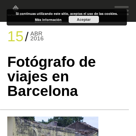
Si continuas utilizando este sitio, aceptas el uso de las cookies.
Aceptar
Más información
15
ABR
2016
Fotógrafo de
viajes en
Barcelona