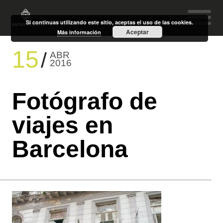
Si continuas utilizando este sitio, aceptas el uso de las cookies.
Aceptar
Más información
15
ABR
2016
Fotógrafo de
viajes en
Barcelona