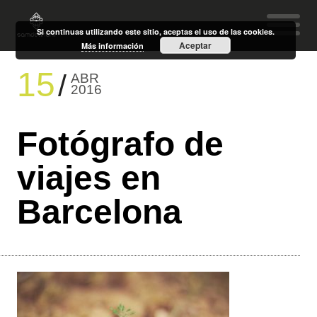
Si continuas utilizando este sitio, aceptas el uso de las cookies.
Aceptar
Más información
15
ABR
2016
Fotógrafo de
viajes en
Barcelona