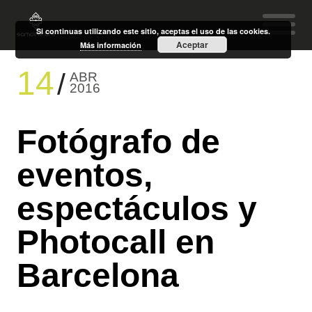
Si continuas utilizando este sitio, aceptas el uso de las cookies.
Aceptar
Más información
14
ABR
2016
Fotógrafo de
eventos,
espectáculos y
Photocall en
Barcelona