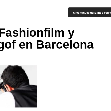
Si continuas utilizando este 
Fashionfilm y
gof en Barcelona